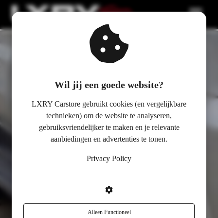
ngen
 Policy
Wil jij een goede website?
LXRY Carstore gebruikt cookies (en vergelijkbare
oneel
technieken) om de website te analyseren,
gebruiksvriendelijker te maken en je relevante
onele
aanbiedingen en advertenties te tonen.
s zijn
kelijk om
Uitdeuken zonder spuiten
Privacy Policy
bsite te
ken. Ze
 gebruikt
asisfuncties
der deze
Alleen Functioneel