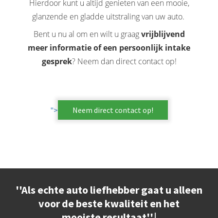
Hierdoor kunt u altijd genieten van een mooie,
glanzende en gladde uitstraling van uw auto.
Bent u nu al om en wilt u graag
vrijblijvend
meer informatie of een persoonlijk intake
gesprek
? Neem dan direct contact op!
">
Neem direct contact op!
'
'
A
l
s
e
c
h
t
e
a
u
t
o
l
i
e
f
h
e
b
b
e
r
g
a
a
t
u
a
l
l
e
e
n
v
o
o
r
d
e
b
e
s
t
e
k
w
a
l
i
t
e
i
t
e
n
h
e
t
m
o
o
i
s
t
e
r
e
s
u
l
t
a
a
t
'
'